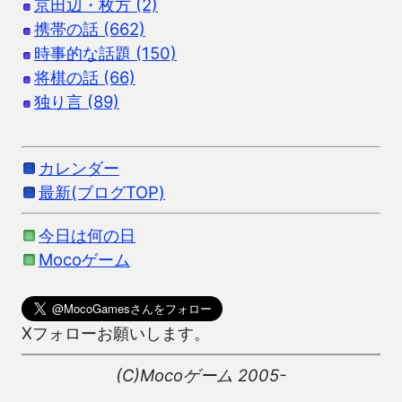
京田辺・枚方 (2)
携帯の話 (662)
時事的な話題 (150)
将棋の話 (66)
独り言 (89)
カレンダー
最新(ブログTOP)
今日は何の日
Mocoゲーム
Xフォローお願いします。
(C)Mocoゲーム 2005-