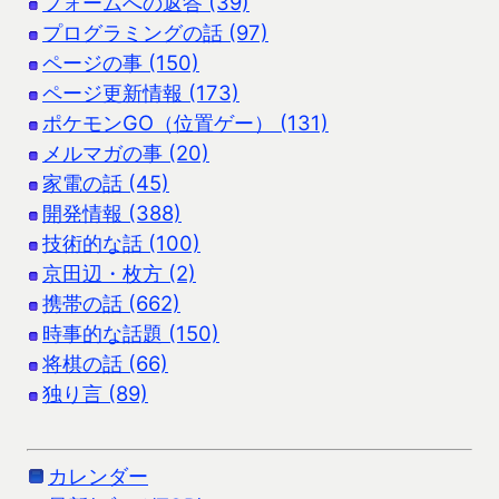
フォームへの返答 (39)
プログラミングの話 (97)
ページの事 (150)
ページ更新情報 (173)
ポケモンGO（位置ゲー） (131)
メルマガの事 (20)
家電の話 (45)
開発情報 (388)
技術的な話 (100)
京田辺・枚方 (2)
携帯の話 (662)
時事的な話題 (150)
将棋の話 (66)
独り言 (89)
カレンダー