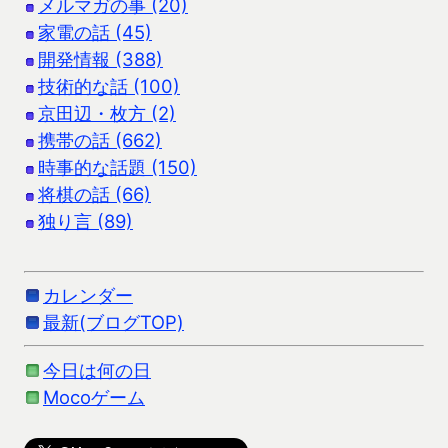
メルマガの事 (20)
家電の話 (45)
開発情報 (388)
技術的な話 (100)
京田辺・枚方 (2)
携帯の話 (662)
時事的な話題 (150)
将棋の話 (66)
独り言 (89)
カレンダー
最新(ブログTOP)
今日は何の日
Mocoゲーム