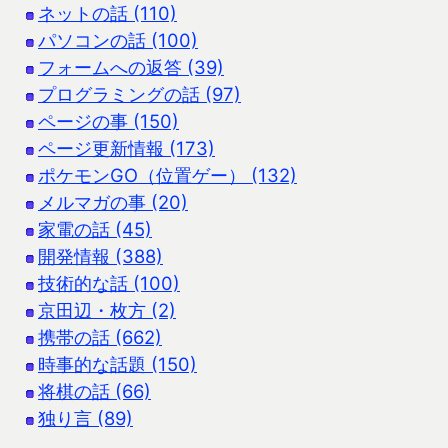
ネットの話 (110)
パソコンの話 (100)
フォームへの返答 (39)
プログラミングの話 (97)
ページの事 (150)
ページ更新情報 (173)
ポケモンGO（位置ゲー） (132)
メルマガの事 (20)
家電の話 (45)
開発情報 (388)
技術的な話 (100)
京田辺・枚方 (2)
携帯の話 (662)
時事的な話題 (150)
将棋の話 (66)
独り言 (89)