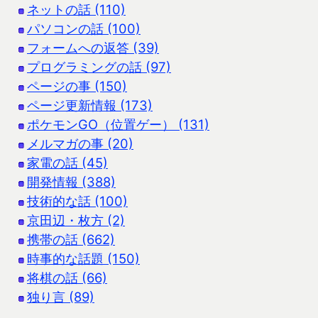
ネットの話 (110)
パソコンの話 (100)
フォームへの返答 (39)
プログラミングの話 (97)
ページの事 (150)
ページ更新情報 (173)
ポケモンGO（位置ゲー） (131)
メルマガの事 (20)
家電の話 (45)
開発情報 (388)
技術的な話 (100)
京田辺・枚方 (2)
携帯の話 (662)
時事的な話題 (150)
将棋の話 (66)
独り言 (89)