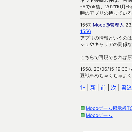
ネット接続の件は、初期ｰ
ｰ6でok後、20211
時のアプリの持っている
1557.
Moco@管理人
23/
1556
アプリの情報というのは
シュやキャリアの関係な
こちらで再現できれば原
1558.
23/06/15 19:33 
豆戦車めちゃくちゃよく
1-
|
新
|
前
|
次
|
書
Mocoゲーム掲示板T
Mocoゲーム