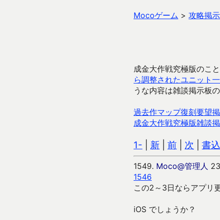
Mocoゲーム
>
攻略掲示
成金大作戦究極版のこと
ら調整されたユニット一
うな内容は雑談掲示板の
過去作マップ復刻要望掲
成金大作戦究極版雑談掲
1-
|
新
|
前
|
次
|
書
1549.
Moco@管理人
23
1546
この2～3日ならアプリ
iOS でしょうか？