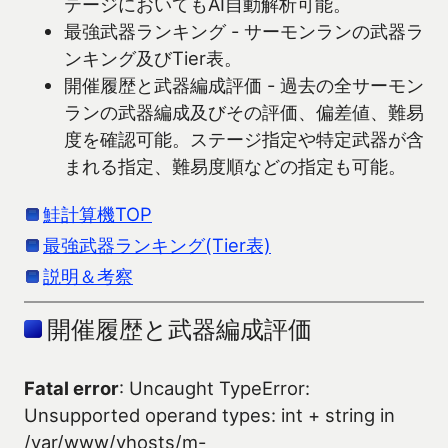
テージにおいてもAI自動解析可能。
最強武器ランキング - サーモンランの武器ラ
ンキング及びTier表。
開催履歴と武器編成評価 - 過去の全サーモン
ランの武器編成及びその評価、偏差値、難易
度を確認可能。ステージ指定や特定武器が含
まれる指定、難易度順などの指定も可能。
鮭計算機TOP
最強武器ランキング(Tier表)
説明＆考察
開催履歴と武器編成評価
Fatal error
: Uncaught TypeError:
Unsupported operand types: int + string in
/var/www/vhosts/m-