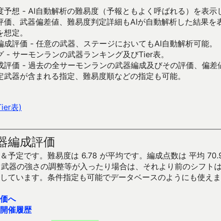
予想 - AI自動解析の難易度（予報ともよく呼ばれる）を表
評価、武器偏差値、難易度判定詳細もAIが自動解析した結果を
を想定。
成評価 - 任意の武器、ステージにおいてもAI自動解析可能。
 - サーモンランの武器ランキング及びTier表。
成評価 - 過去の全サーモンランの武器編成及びその評価、偏差
定武器が含まれる指定、難易度順などの指定も可能。
er表)
器編成評価
予定です。難易度は 6.78 が平均です。編成点数は 平均 70.
です。武器の強さの調整等が入ったり場合は、それより前のシフト
しています。条件指定も可能でデータベースのようにも使えま
価へ
開催履歴