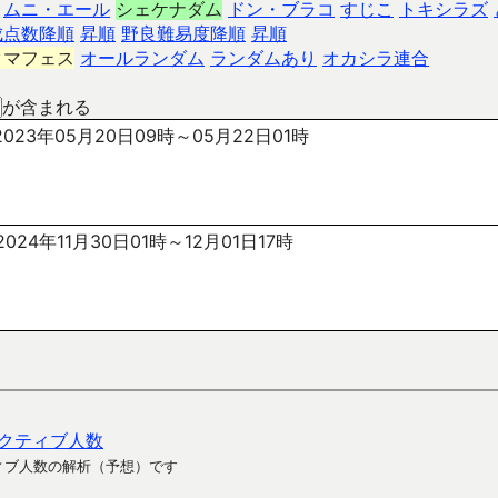
ムニ・エール
シェケナダム
ドン・ブラコ
すじこ
トキシラズ
成点数降順
昇順
野良難易度降順
昇順
クマフェス
オールランダム
ランダムあり
オカシラ連合
が含まれる
023年05月20日09時～05月22日01時
024年11月30日01時～12月01日17時
クティブ人数
ィブ人数の解析（予想）です