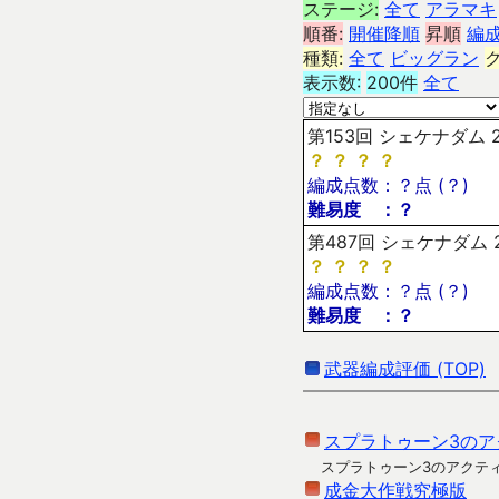
ステージ:
全て
アラマキ
順番:
開催降順
昇順
編
種類:
全て
ビッグラン
表示数:
200件
全て
第153回 シェケナダム 2
？
？
？
？
編成点数：？点 (？)
難易度 ：？
第487回 シェケナダム 2
？
？
？
？
編成点数：？点 (？)
難易度 ：？
武器編成評価 (TOP)
スプラトゥーン3のア
スプラトゥーン3のアクテ
成金大作戦究極版