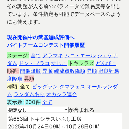
その調整が入る前のパラメータで難易度等を出し
ています。条件指定も可能でデータベースのよう
にも使えます。
現在開催中の武器編成評価へ
バイトチームコンテスト開催履歴
ステージ:
全て
アラマキ
ムニ・エール
シェケナ
ダム
ドン・ブラコ
すじこ
トキシラズ
どんぴこ
順番:
開催降順
昇順
編成点数降順
昇順
野良難易
度降順
昇順
種類:
全て
ビッグラン
クマフェス
オールランダ
ム
ランダムあり
オカシラ連合
表示数:
200件
全て
が含まれる
第683回 トキシラズいぶし工房
2025年10月24日09時～10月26日01時