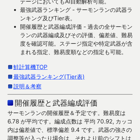
テージにおいてもAI自動解析可能。
最強武器ランキング - サーモンランの武器ラ
ンキング及びTier表。
開催履歴と武器編成評価 - 過去の全サーモン
ランの武器編成及びその評価、偏差値、難易
度を確認可能。ステージ指定や特定武器が含
まれる指定、難易度順などの指定も可能。
鮭計算機TOP
最強武器ランキング(Tier表)
説明＆考察
開催履歴と武器編成評価
サーモンランの開催履歴＆予定です。難易度は
6.78 が平均です。編成点数は 平均 70.92, カッコ
内は偏差値で、標準偏差 9.4 です。武器の強さの
調整等が入ったり場合は、それより前のシフトは