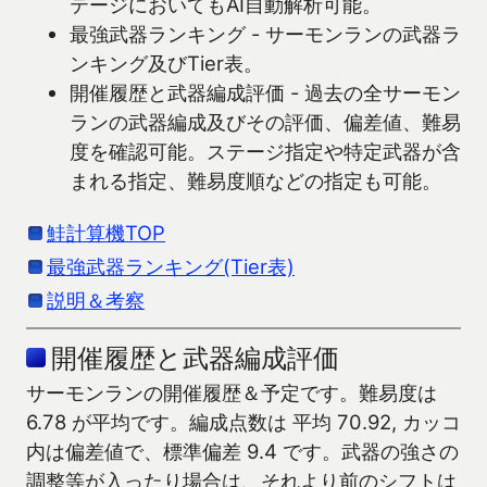
テージにおいてもAI自動解析可能。
最強武器ランキング - サーモンランの武器ラ
ンキング及びTier表。
開催履歴と武器編成評価 - 過去の全サーモン
ランの武器編成及びその評価、偏差値、難易
度を確認可能。ステージ指定や特定武器が含
まれる指定、難易度順などの指定も可能。
鮭計算機TOP
最強武器ランキング(Tier表)
説明＆考察
開催履歴と武器編成評価
サーモンランの開催履歴＆予定です。難易度は
6.78 が平均です。編成点数は 平均 70.92, カッコ
内は偏差値で、標準偏差 9.4 です。武器の強さの
調整等が入ったり場合は、それより前のシフトは