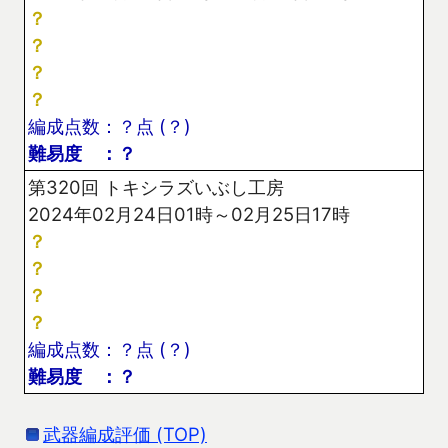
？
？
？
？
編成点数：？点 (？)
難易度 ：？
第320回 トキシラズいぶし工房
2024年02月24日01時～02月25日17時
？
？
？
？
編成点数：？点 (？)
難易度 ：？
武器編成評価 (TOP)