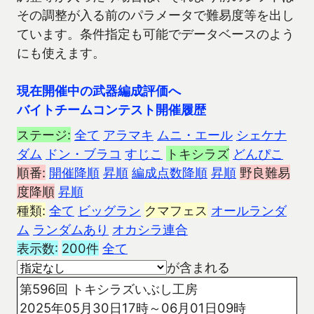
その調整が入る前のパラメータで難易度等を出し
ています。条件指定も可能でデータベースのよう
にも使えます。
現在開催中の武器編成評価へ
バイトチームコンテスト開催履歴
ステージ:
全て
アラマキ
ムニ・エール
シェケナ
ダム
ドン・ブラコ
すじこ
トキシラズ
どんぴこ
順番:
開催降順
昇順
編成点数降順
昇順
野良難易
度降順
昇順
種類:
全て
ビッグラン
クマフェス
オールランダ
ム
ランダムあり
オカシラ連合
表示数:
200件
全て
が含まれる
第596回 トキシラズいぶし工房
2025年05月30日17時～06月01日09時