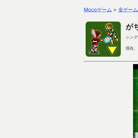
Mocoゲーム
>
全ゲーム
が
シング
現在、