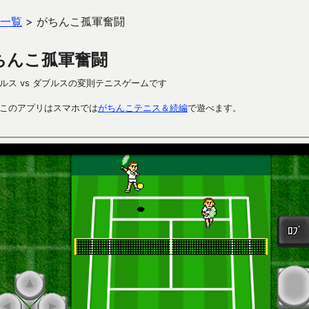
一覧
>
がちんこ孤軍奮闘
ちんこ孤軍奮闘
ルス vs ダブルスの変則テニスゲームです
このアプリはスマホでは
がちんこテニス＆続編
で遊べます。