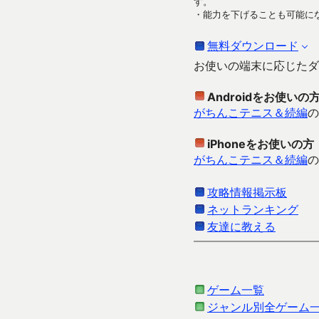
す。
・能力を下げることも可能に
無料ダウンロード
お使いの端末に応じたダ
Androidをお使いの
がちんこテニス＆続編
の
iPhoneをお使いの方
がちんこテニス＆続編
の
攻略情報掲示板
ネットランキング
友達に教える
ゲーム一覧
ジャンル別全ゲーム