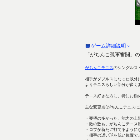
ゲーム詳細説明
「がちんこ孤軍奮闘」の
がちんこテニス
のシングルス 
相手がダブルスになった以外
よりテニスらしい部分が多く
テニス好きな方に、特にお勧
主な変更点(がちんこテニスに
・要望の多かった、能力の上
・敵の数も、がちんこテニス
・ロブが新たに打てるように
・相手の遅い球を低い位置で