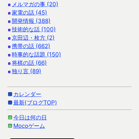
メルマガの事 (20)
家電の話 (45)
開発情報 (388)
技術的な話 (100)
京田辺・枚方 (2)
携帯の話 (662)
時事的な話題 (150)
将棋の話 (66)
独り言 (89)
カレンダー
最新(ブログTOP)
今日は何の日
Mocoゲーム