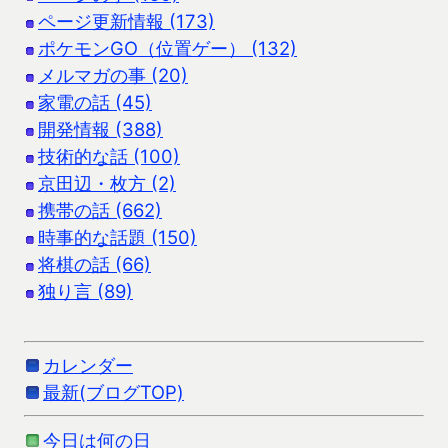
ページ更新情報 (173)
ポケモンGO（位置ゲー） (132)
メルマガの事 (20)
家電の話 (45)
開発情報 (388)
技術的な話 (100)
京田辺・枚方 (2)
携帯の話 (662)
時事的な話題 (150)
将棋の話 (66)
独り言 (89)
カレンダー
最新(ブログTOP)
今日は何の日