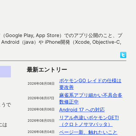
 Play, App Store）でのアプリ公開のこと、プ
）や iPhone開発（Xcode, Objective-C,
最新エントリー
ポケモンGO レイドの仕様は
2026年08月08日
要改善
麻雀系アプリ細かい不具合多
2026年08月07日
数修正中
ようで
Android 17 への対応
2026年08月06日
リアル色違いポケモンGET!
2026年08月05日
（クロトノサマバッタ）
には
ページ一新、触れたいこと
2026年08月04日