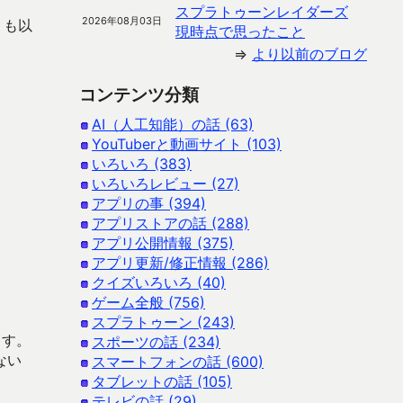
スプラトゥーンレイダーズ
2026年08月03日
りも以
現時点で思ったこと
⇒
より以前のブログ
コンテンツ分類
AI（人工知能）の話 (63)
YouTuberと動画サイト (103)
いろいろ (383)
いろいろレビュー (27)
アプリの事 (394)
アプリストアの話 (288)
アプリ公開情報 (375)
アプリ更新/修正情報 (286)
クイズいろいろ (40)
ゲーム全般 (756)
スプラトゥーン (243)
ます。
スポーツの話 (234)
ない
スマートフォンの話 (600)
タブレットの話 (105)
テレビの話 (29)