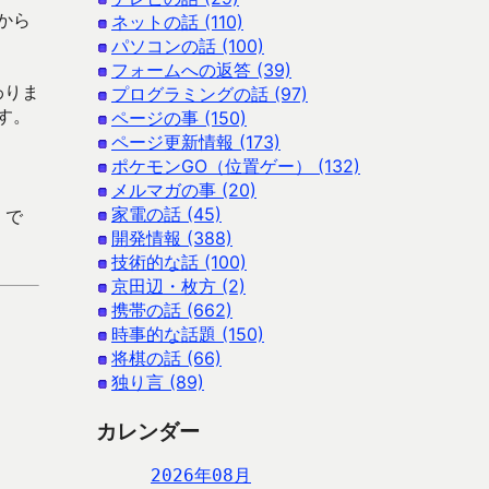
から
ネットの話 (110)
パソコンの話 (100)
フォームへの返答 (39)
わりま
プログラミングの話 (97)
す。
ページの事 (150)
ページ更新情報 (173)
ポケモンGO（位置ゲー） (132)
メルマガの事 (20)
家電の話 (45)
 で
開発情報 (388)
技術的な話 (100)
京田辺・枚方 (2)
携帯の話 (662)
時事的な話題 (150)
将棋の話 (66)
独り言 (89)
カレンダー
2026年08月