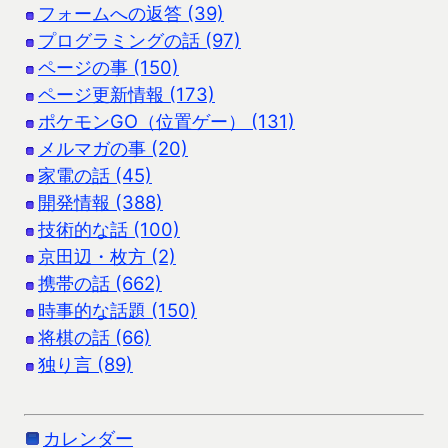
フォームへの返答 (39)
プログラミングの話 (97)
ページの事 (150)
ページ更新情報 (173)
ポケモンGO（位置ゲー） (131)
メルマガの事 (20)
家電の話 (45)
開発情報 (388)
技術的な話 (100)
京田辺・枚方 (2)
携帯の話 (662)
時事的な話題 (150)
将棋の話 (66)
独り言 (89)
カレンダー