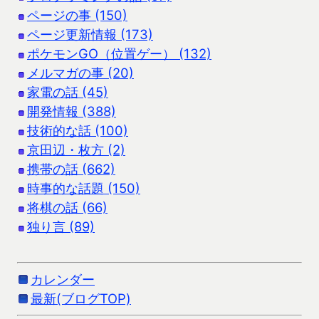
ページの事 (150)
ページ更新情報 (173)
ポケモンGO（位置ゲー） (132)
メルマガの事 (20)
家電の話 (45)
開発情報 (388)
技術的な話 (100)
京田辺・枚方 (2)
携帯の話 (662)
時事的な話題 (150)
将棋の話 (66)
独り言 (89)
カレンダー
最新(ブログTOP)