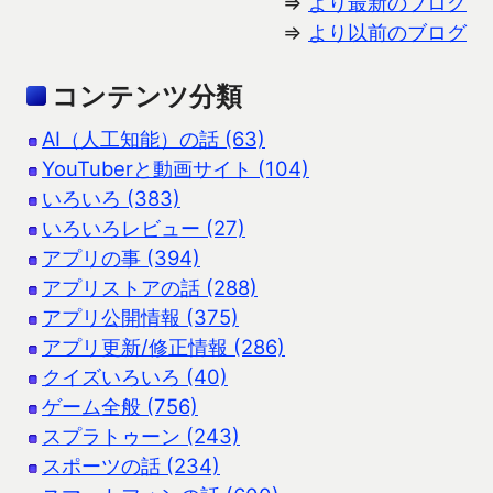
⇒
より最新のブログ
⇒
より以前のブログ
コンテンツ分類
AI（人工知能）の話 (63)
YouTuberと動画サイト (104)
いろいろ (383)
いろいろレビュー (27)
アプリの事 (394)
アプリストアの話 (288)
アプリ公開情報 (375)
アプリ更新/修正情報 (286)
クイズいろいろ (40)
ゲーム全般 (756)
スプラトゥーン (243)
スポーツの話 (234)