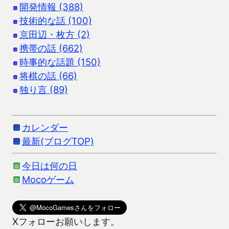
開発情報 (388)
技術的な話 (100)
京田辺・枚方 (2)
携帯の話 (662)
時事的な話題 (150)
将棋の話 (66)
独り言 (89)
カレンダー
最新(ブログTOP)
今日は何の日
Mocoゲーム
Xフォローお願いします。