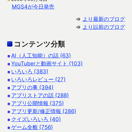
MGS4が今日発売
⇒
より最新のブログ
⇒
より以前のブログ
コンテンツ分類
AI（人工知能）の話 (63)
YouTuberと動画サイト (103)
いろいろ (383)
いろいろレビュー (27)
アプリの事 (394)
アプリストアの話 (288)
アプリ公開情報 (375)
アプリ更新/修正情報 (286)
クイズいろいろ (40)
ゲーム全般 (756)