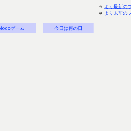
⇒
より最新の
⇒
より以前の
Mocoゲーム
今日は何の日