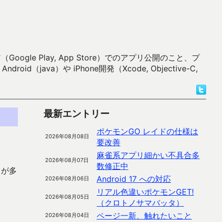
 Play, App Store）でのアプリ公開のこと、プ
）や iPhone開発（Xcode, Objective-C,
最新エントリー
ポケモンGO レイドの仕様は
2026年08月08日
要改善
麻雀系アプリ細かい不具合多
2026年08月07日
数修正中
とが多
Android 17 への対応
2026年08月06日
リアル色違いポケモンGET!
2026年08月05日
（クロトノサマバッタ）
ページ一新、触れたいこと
2026年08月04日