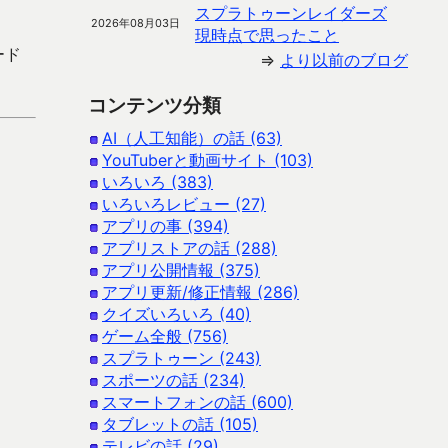
スプラトゥーンレイダーズ
2026年08月03日
現時点で思ったこと
ード
⇒
より以前のブログ
コンテンツ分類
AI（人工知能）の話 (63)
YouTuberと動画サイト (103)
いろいろ (383)
いろいろレビュー (27)
アプリの事 (394)
アプリストアの話 (288)
アプリ公開情報 (375)
アプリ更新/修正情報 (286)
クイズいろいろ (40)
ゲーム全般 (756)
スプラトゥーン (243)
スポーツの話 (234)
スマートフォンの話 (600)
タブレットの話 (105)
テレビの話 (29)