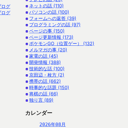
ネットの話 (110)
ブログ
パソコンの話 (100)
ブログ
フォームへの返答 (39)
プログラミングの話 (97)
ページの事 (150)
ページ更新情報 (173)
ポケモンGO（位置ゲー） (132)
メルマガの事 (20)
家電の話 (45)
開発情報 (388)
技術的な話 (100)
京田辺・枚方 (2)
携帯の話 (662)
時事的な話題 (150)
将棋の話 (66)
独り言 (89)
カレンダー
2026年08月