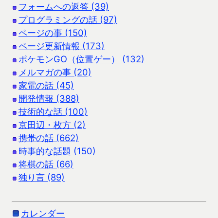
フォームへの返答 (39)
プログラミングの話 (97)
ページの事 (150)
ページ更新情報 (173)
ポケモンGO（位置ゲー） (132)
メルマガの事 (20)
家電の話 (45)
開発情報 (388)
技術的な話 (100)
京田辺・枚方 (2)
携帯の話 (662)
時事的な話題 (150)
将棋の話 (66)
独り言 (89)
カレンダー