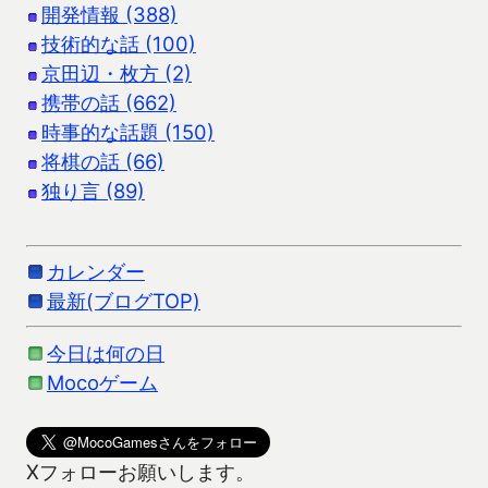
開発情報 (388)
技術的な話 (100)
京田辺・枚方 (2)
携帯の話 (662)
時事的な話題 (150)
将棋の話 (66)
独り言 (89)
カレンダー
最新(ブログTOP)
今日は何の日
Mocoゲーム
Xフォローお願いします。