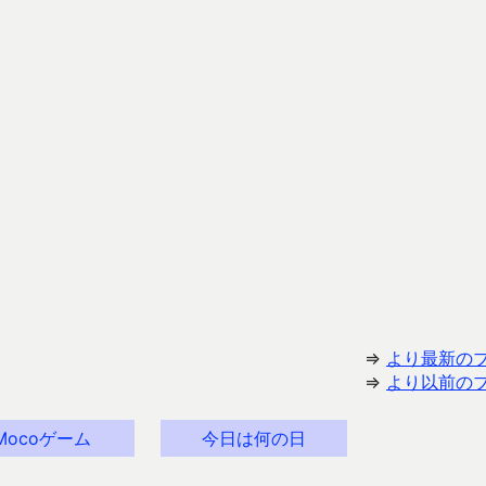
⇒
より最新の
⇒
より以前の
Mocoゲーム
今日は何の日