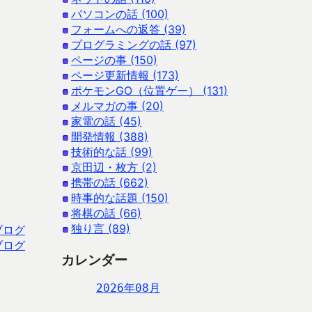
パソコンの話 (100)
フォームへの返答 (39)
プログラミングの話 (97)
ページの事 (150)
ページ更新情報 (173)
ポケモンGO（位置ゲー） (131)
メルマガの事 (20)
家電の話 (45)
開発情報 (388)
技術的な話 (99)
京田辺・枚方 (2)
携帯の話 (662)
時事的な話題 (150)
将棋の話 (66)
独り言 (89)
ブログ
ブログ
カレンダー
2026年08月