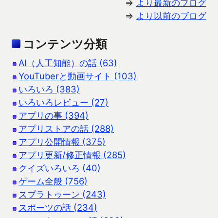
⇒
より最新のブログ
⇒
より以前のブログ
コンテンツ分類
AI（人工知能）の話 (63)
YouTuberと動画サイト (103)
いろいろ (383)
いろいろレビュー (27)
アプリの事 (394)
アプリストアの話 (288)
アプリ公開情報 (375)
アプリ更新/修正情報 (285)
クイズいろいろ (40)
ゲーム全般 (756)
スプラトゥーン (243)
スポーツの話 (234)