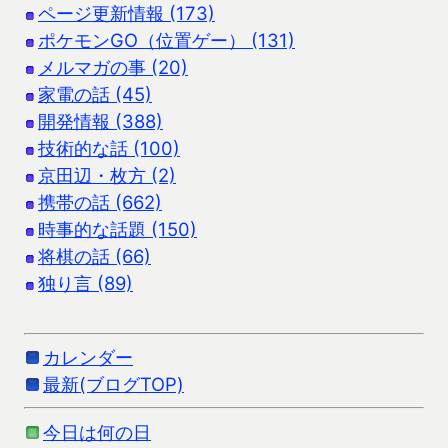
ページ更新情報 (173)
ポケモンGO（位置ゲー） (131)
メルマガの事 (20)
家電の話 (45)
開発情報 (388)
技術的な話 (100)
京田辺・枚方 (2)
携帯の話 (662)
時事的な話題 (150)
将棋の話 (66)
独り言 (89)
カレンダー
最新(ブログTOP)
今日は何の日