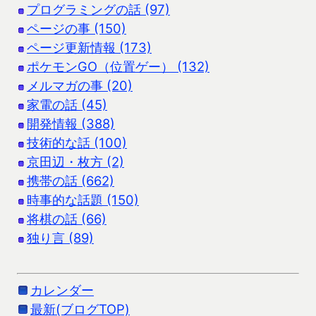
プログラミングの話 (97)
ページの事 (150)
ページ更新情報 (173)
ポケモンGO（位置ゲー） (132)
メルマガの事 (20)
家電の話 (45)
開発情報 (388)
技術的な話 (100)
京田辺・枚方 (2)
携帯の話 (662)
時事的な話題 (150)
将棋の話 (66)
独り言 (89)
カレンダー
最新(ブログTOP)