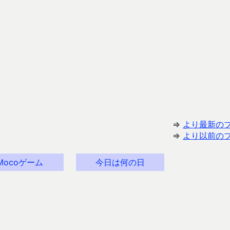
⇒
より最新の
⇒
より以前の
Mocoゲーム
今日は何の日