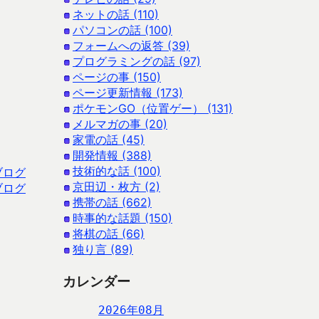
ネットの話 (110)
パソコンの話 (100)
フォームへの返答 (39)
プログラミングの話 (97)
ページの事 (150)
ページ更新情報 (173)
ポケモンGO（位置ゲー） (131)
メルマガの事 (20)
家電の話 (45)
開発情報 (388)
技術的な話 (100)
ブログ
京田辺・枚方 (2)
ブログ
携帯の話 (662)
時事的な話題 (150)
将棋の話 (66)
独り言 (89)
カレンダー
2026年08月