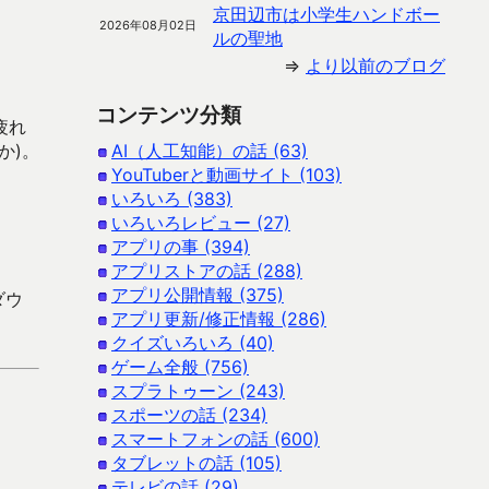
京田辺市は小学生ハンドボー
2026年08月02日
ルの聖地
⇒
より以前のブログ
コンテンツ分類
疲れ
か)。
AI（人工知能）の話 (63)
YouTuberと動画サイト (103)
いろいろ (383)
いろいろレビュー (27)
アプリの事 (394)
アプリストアの話 (288)
アプリ公開情報 (375)
ダウ
アプリ更新/修正情報 (286)
クイズいろいろ (40)
ゲーム全般 (756)
スプラトゥーン (243)
スポーツの話 (234)
スマートフォンの話 (600)
タブレットの話 (105)
テレビの話 (29)