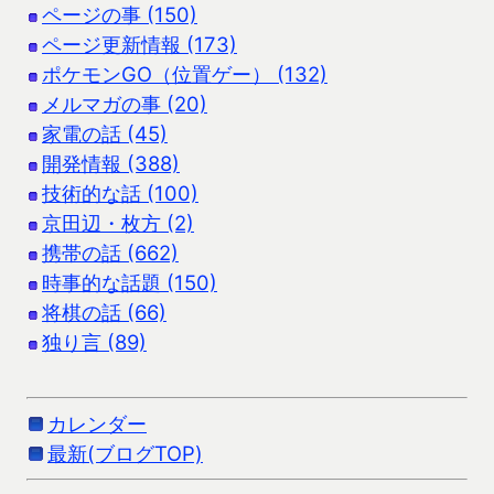
ページの事 (150)
ページ更新情報 (173)
ポケモンGO（位置ゲー） (132)
メルマガの事 (20)
家電の話 (45)
開発情報 (388)
技術的な話 (100)
京田辺・枚方 (2)
携帯の話 (662)
時事的な話題 (150)
将棋の話 (66)
独り言 (89)
カレンダー
最新(ブログTOP)