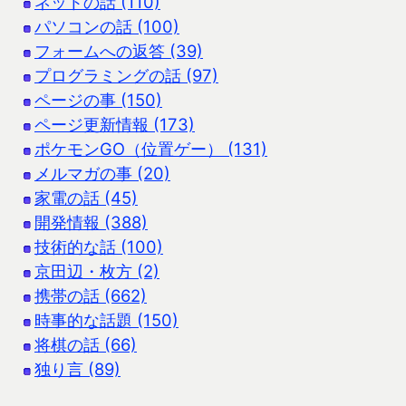
ネットの話 (110)
パソコンの話 (100)
フォームへの返答 (39)
プログラミングの話 (97)
ページの事 (150)
ページ更新情報 (173)
ポケモンGO（位置ゲー） (131)
メルマガの事 (20)
家電の話 (45)
開発情報 (388)
技術的な話 (100)
京田辺・枚方 (2)
携帯の話 (662)
時事的な話題 (150)
将棋の話 (66)
独り言 (89)