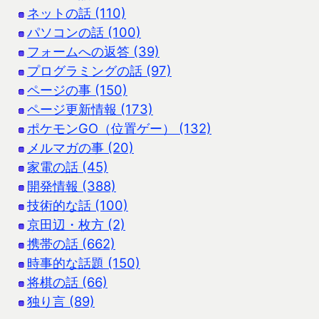
ネットの話 (110)
パソコンの話 (100)
フォームへの返答 (39)
プログラミングの話 (97)
ページの事 (150)
ページ更新情報 (173)
ポケモンGO（位置ゲー） (132)
メルマガの事 (20)
家電の話 (45)
開発情報 (388)
技術的な話 (100)
京田辺・枚方 (2)
携帯の話 (662)
時事的な話題 (150)
将棋の話 (66)
独り言 (89)