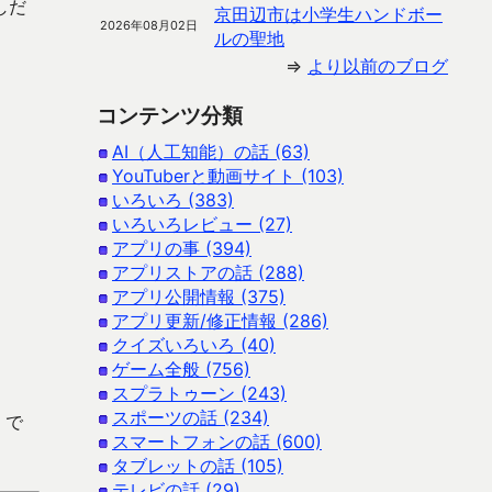
しだ
京田辺市は小学生ハンドボー
2026年08月02日
ルの聖地
⇒
より以前のブログ
コンテンツ分類
AI（人工知能）の話 (63)
YouTuberと動画サイト (103)
いろいろ (383)
いろいろレビュー (27)
アプリの事 (394)
アプリストアの話 (288)
アプリ公開情報 (375)
アプリ更新/修正情報 (286)
クイズいろいろ (40)
ゲーム全般 (756)
スプラトゥーン (243)
スポーツの話 (234)
 で
スマートフォンの話 (600)
タブレットの話 (105)
テレビの話 (29)