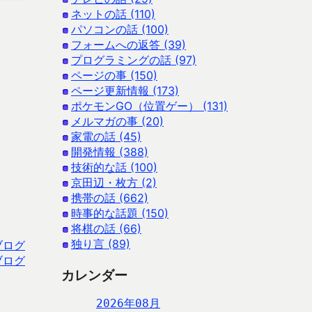
ネットの話 (110)
パソコンの話 (100)
フォームへの返答 (39)
プログラミングの話 (97)
ページの事 (150)
ページ更新情報 (173)
ポケモンGO（位置ゲー） (131)
メルマガの事 (20)
家電の話 (45)
開発情報 (388)
技術的な話 (100)
京田辺・枚方 (2)
携帯の話 (662)
時事的な話題 (150)
将棋の話 (66)
独り言 (89)
ブログ
ブログ
カレンダー
2026年08月