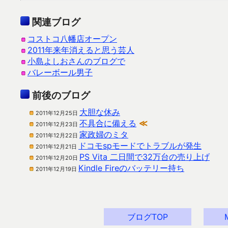
関連ブログ
コストコ八幡店オープン
2011年来年消えると思う芸人
小島よしおさんのブログで
バレーボール男子
前後のブログ
大胆な休み
2011年12月25日
不具合に備える
≪
2011年12月23日
家政婦のミタ
2011年12月22日
ドコモspモードでトラブルが発生
2011年12月21日
PS Vita 二日間で32万台の売り上げ
2011年12月20日
Kindle Fireのバッテリー持ち
2011年12月19日
ブログTOP