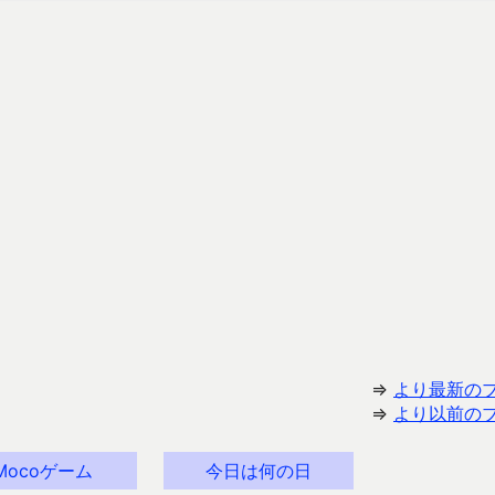
⇒
より最新の
⇒
より以前の
Mocoゲーム
今日は何の日