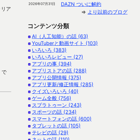
DAZN ついに解約
2026年07月31日
ャリア
⇒
より以前のブログ
コンテンツ分類
AI（人工知能）の話 (63)
YouTuberと動画サイト (103)
いろいろ (383)
いろいろレビュー (27)
アプリの事 (394)
アプリストアの話 (288)
 で
アプリ公開情報 (375)
アプリ更新/修正情報 (285)
クイズいろいろ (40)
ゲーム全般 (756)
スプラトゥーン (243)
スポーツの話 (234)
スマートフォンの話 (600)
タブレットの話 (105)
テレビの話 (29)
ネットの話 (110)