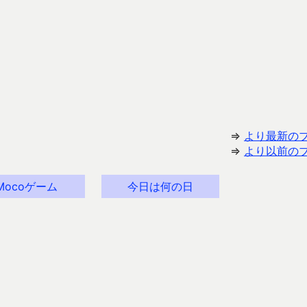
⇒
より最新の
⇒
より以前の
Mocoゲーム
今日は何の日