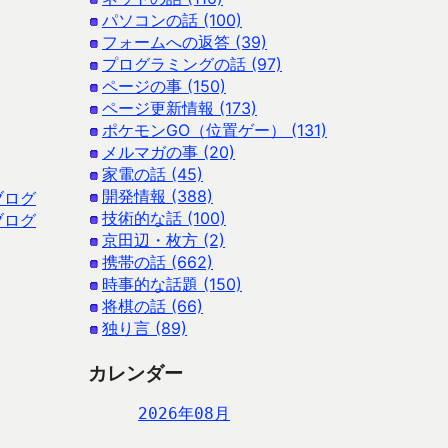
パソコンの話 (100)
フォームへの返答 (39)
プログラミングの話 (97)
ページの事 (150)
ページ更新情報 (173)
ポケモンGO（位置ゲー） (131)
メルマガの事 (20)
家電の話 (45)
開発情報 (388)
ブログ
技術的な話 (100)
ブログ
京田辺・枚方 (2)
携帯の話 (662)
時事的な話題 (150)
将棋の話 (66)
独り言 (89)
カレンダー
2026年08月