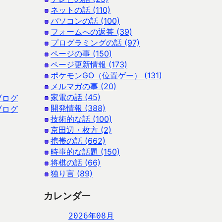
ネットの話 (110)
パソコンの話 (100)
フォームへの返答 (39)
プログラミングの話 (97)
ページの事 (150)
ページ更新情報 (173)
ポケモンGO（位置ゲー） (131)
メルマガの事 (20)
家電の話 (45)
ブログ
開発情報 (388)
ブログ
技術的な話 (100)
京田辺・枚方 (2)
携帯の話 (662)
時事的な話題 (150)
将棋の話 (66)
独り言 (89)
カレンダー
2026年08月