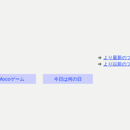
⇒
より最新の
⇒
より以前の
Mocoゲーム
今日は何の日