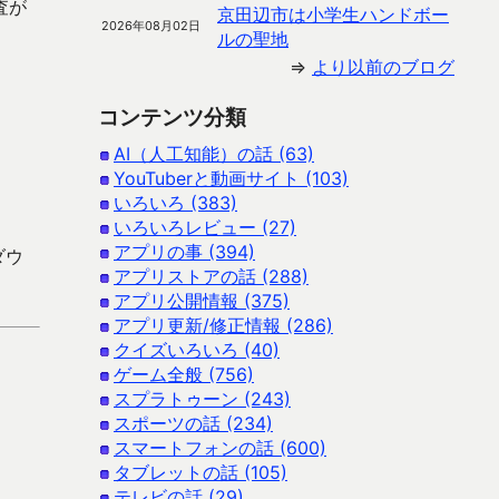
査が
京田辺市は小学生ハンドボー
2026年08月02日
ルの聖地
⇒
より以前のブログ
コンテンツ分類
AI（人工知能）の話 (63)
YouTuberと動画サイト (103)
いろいろ (383)
いろいろレビュー (27)
アプリの事 (394)
ダウ
アプリストアの話 (288)
アプリ公開情報 (375)
アプリ更新/修正情報 (286)
クイズいろいろ (40)
ゲーム全般 (756)
スプラトゥーン (243)
スポーツの話 (234)
スマートフォンの話 (600)
タブレットの話 (105)
テレビの話 (29)