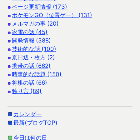
ページ更新情報 (173)
ポケモンGO（位置ゲー） (131)
メルマガの事 (20)
家電の話 (45)
開発情報 (388)
技術的な話 (100)
京田辺・枚方 (2)
携帯の話 (662)
時事的な話題 (150)
将棋の話 (66)
独り言 (89)
カレンダー
最新(ブログTOP)
今日は何の日