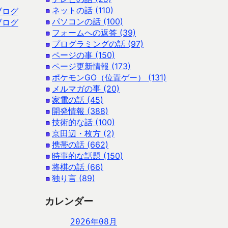
ネットの話 (110)
ブログ
パソコンの話 (100)
ブログ
フォームへの返答 (39)
プログラミングの話 (97)
ページの事 (150)
ページ更新情報 (173)
ポケモンGO（位置ゲー） (131)
メルマガの事 (20)
家電の話 (45)
開発情報 (388)
技術的な話 (100)
京田辺・枚方 (2)
携帯の話 (662)
時事的な話題 (150)
将棋の話 (66)
独り言 (89)
カレンダー
2026年08月