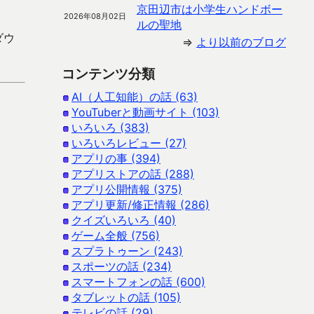
京田辺市は小学生ハンドボー
2026年08月02日
ルの聖地
ダウ
⇒
より以前のブログ
コンテンツ分類
AI（人工知能）の話 (63)
YouTuberと動画サイト (103)
いろいろ (383)
いろいろレビュー (27)
アプリの事 (394)
アプリストアの話 (288)
アプリ公開情報 (375)
アプリ更新/修正情報 (286)
クイズいろいろ (40)
ゲーム全般 (756)
スプラトゥーン (243)
スポーツの話 (234)
スマートフォンの話 (600)
タブレットの話 (105)
テレビの話 (29)