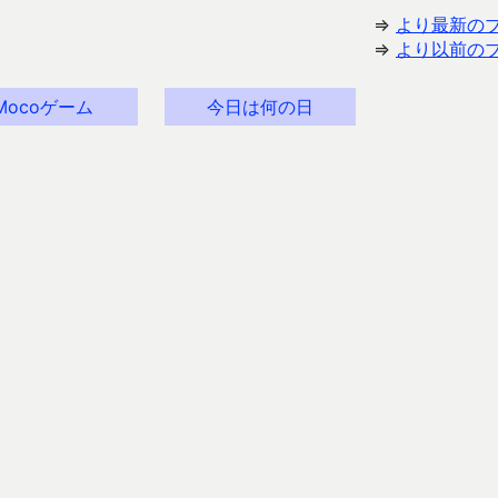
⇒
より最新の
⇒
より以前の
Mocoゲーム
今日は何の日