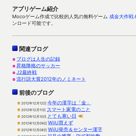
アプリゲーム紹介
Mocoゲーム作成で比較的人気の無料ゲーム
成金大作戦
ンロード可能です。
関連ブログ
ブログは人生の記録
昇格降格のサッカー
J2最終戦
流行語大賞2012年のノミネート
前後のブログ
今年の漢字は「金」
2012年12月12日
スマート家電のこと
2012年12月11日
とても寒い日
≪
2012年12月10日
WiiU買えず
2012年12月09日
WiiU発売＆センター漢字
2012年12月08日