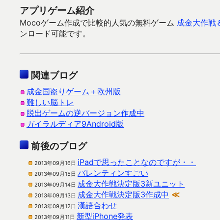
アプリゲーム紹介
Mocoゲーム作成で比較的人気の無料ゲーム
成金大作戦
ンロード可能です。
関連ブログ
成金国盗りゲーム＋欧州版
難しい脳トレ
脱出ゲームの逆バージョン作成中
ガイラルディア9Android版
前後のブログ
iPadで思ったことなのですが・・
2013年09月16日
バレンティンすごい
2013年09月15日
成金大作戦決定版3新ユニット
2013年09月14日
成金大作戦決定版3作成中
≪
2013年09月13日
漢語合わせ
2013年09月12日
新型iPhone発表
2013年09月11日