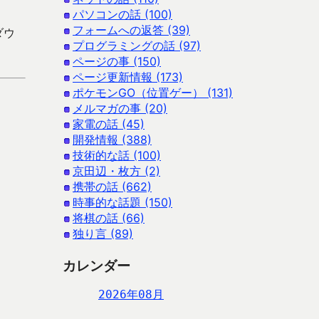
パソコンの話 (100)
フォームへの返答 (39)
ダウ
プログラミングの話 (97)
ページの事 (150)
ページ更新情報 (173)
ポケモンGO（位置ゲー） (131)
メルマガの事 (20)
家電の話 (45)
開発情報 (388)
技術的な話 (100)
京田辺・枚方 (2)
携帯の話 (662)
時事的な話題 (150)
将棋の話 (66)
独り言 (89)
カレンダー
2026年08月