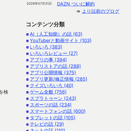
DAZN ついに解約
2026年07月31日
⇒
より以前のブログ
コンテンツ分類
AI（人工知能）の話 (63)
YouTuberと動画サイト (103)
いろいろ (383)
いろいろレビュー (27)
アプリの事 (394)
アプリストアの話 (288)
アプリ公開情報 (375)
アプリ更新/修正情報 (285)
クイズいろいろ (40)
を検
ゲーム全般 (756)
スプラトゥーン (243)
スポーツの話 (234)
スマートフォンの話 (600)
タブレットの話 (105)
テレビの話 (29)
ネットの話 (110)