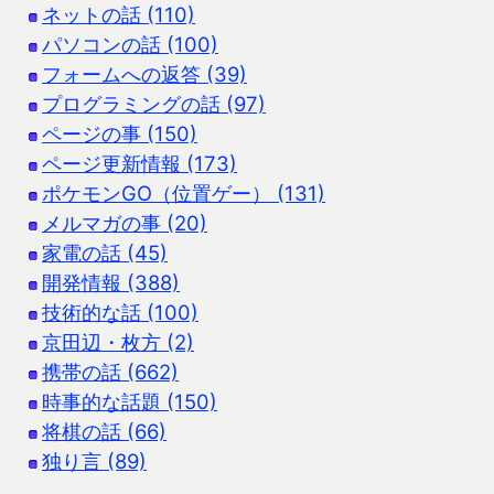
ネットの話 (110)
パソコンの話 (100)
フォームへの返答 (39)
プログラミングの話 (97)
ページの事 (150)
ページ更新情報 (173)
ポケモンGO（位置ゲー） (131)
メルマガの事 (20)
家電の話 (45)
開発情報 (388)
技術的な話 (100)
京田辺・枚方 (2)
携帯の話 (662)
時事的な話題 (150)
将棋の話 (66)
独り言 (89)