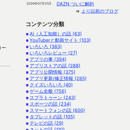
DAZN ついに解約
2026年07月31日
⇒
より以前のブログ
コンテンツ分類
AI（人工知能）の話 (63)
YouTuberと動画サイト (103)
いろいろ (383)
ロー
いろいろレビュー (27)
アプリの事 (394)
アプリストアの話 (288)
アプリ公開情報 (375)
アプリ更新/修正情報 (285)
クイズいろいろ (40)
ゲーム全般 (756)
スプラトゥーン (243)
スポーツの話 (234)
スマートフォンの話 (600)
タブレットの話 (105)
テレビの話 (29)
ネットの話 (110)