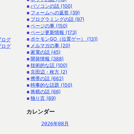
パソコンの話 (100)
フォームへの返答 (39)
プログラミングの話 (97)
ページの事 (150)
ページ更新情報 (173)
ポケモンGO（位置ゲー） (131)
ブログ
メルマガの事 (20)
ブログ
家電の話 (45)
開発情報 (388)
技術的な話 (100)
京田辺・枚方 (2)
携帯の話 (662)
時事的な話題 (150)
将棋の話 (66)
独り言 (89)
カレンダー
2026年08月