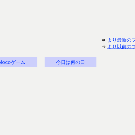
⇒
より最新の
⇒
より以前の
Mocoゲーム
今日は何の日