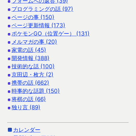
フォームへの返答 (39)
プログラミングの話 (97)
ページの事 (150)
ページ更新情報 (173)
ポケモンGO（位置ゲー） (131)
メルマガの事 (20)
家電の話 (45)
開発情報 (388)
技術的な話 (100)
京田辺・枚方 (2)
携帯の話 (662)
時事的な話題 (150)
将棋の話 (66)
独り言 (89)
カレンダー