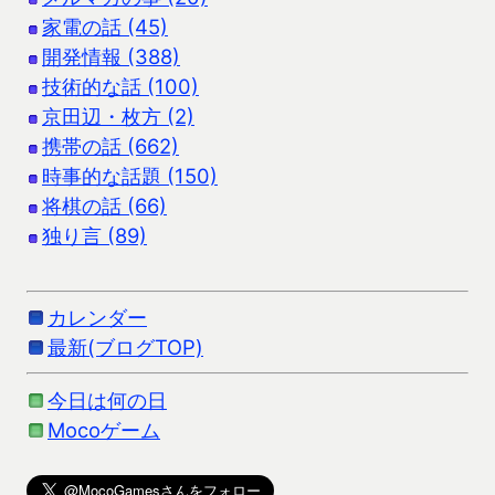
家電の話 (45)
開発情報 (388)
技術的な話 (100)
京田辺・枚方 (2)
携帯の話 (662)
時事的な話題 (150)
将棋の話 (66)
独り言 (89)
カレンダー
最新(ブログTOP)
今日は何の日
Mocoゲーム