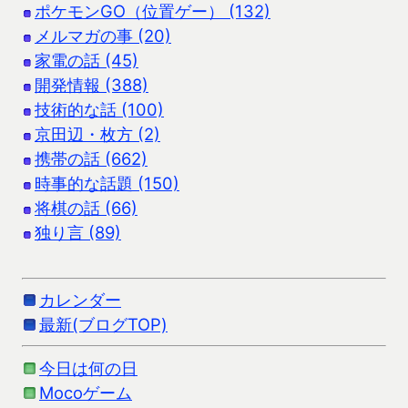
ポケモンGO（位置ゲー） (132)
メルマガの事 (20)
家電の話 (45)
開発情報 (388)
技術的な話 (100)
京田辺・枚方 (2)
携帯の話 (662)
時事的な話題 (150)
将棋の話 (66)
独り言 (89)
カレンダー
最新(ブログTOP)
今日は何の日
Mocoゲーム