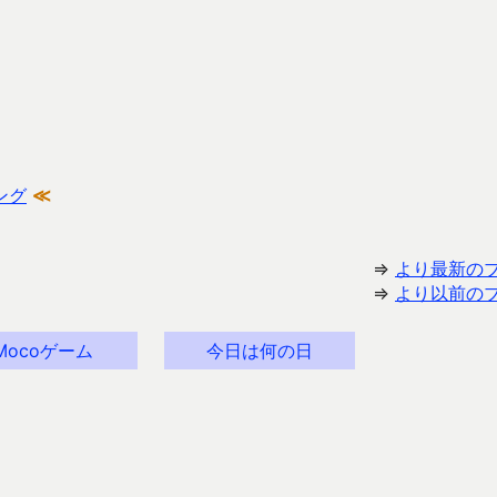
ング
≪
⇒
より最新の
⇒
より以前の
Mocoゲーム
今日は何の日