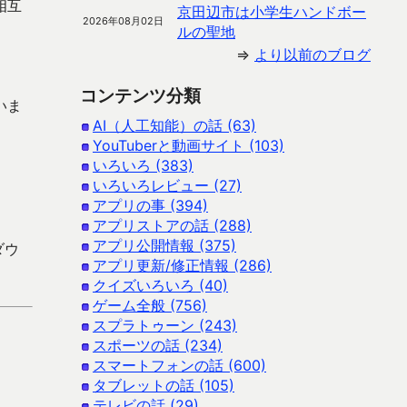
相互
京田辺市は小学生ハンドボー
2026年08月02日
ルの聖地
⇒
より以前のブログ
コンテンツ分類
いま
AI（人工知能）の話 (63)
YouTuberと動画サイト (103)
いろいろ (383)
いろいろレビュー (27)
アプリの事 (394)
アプリストアの話 (288)
アプリ公開情報 (375)
ダウ
アプリ更新/修正情報 (286)
クイズいろいろ (40)
ゲーム全般 (756)
スプラトゥーン (243)
スポーツの話 (234)
スマートフォンの話 (600)
タブレットの話 (105)
テレビの話 (29)