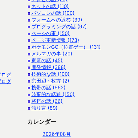
ネットの話 (110)
パソコンの話 (100)
フォームへの返答 (39)
プログラミングの話 (97)
ページの事 (150)
ページ更新情報 (173)
ポケモンGO（位置ゲー） (131)
メルマガの事 (20)
家電の話 (45)
開発情報 (388)
技術的な話 (100)
ブログ
京田辺・枚方 (2)
ブログ
携帯の話 (662)
時事的な話題 (150)
将棋の話 (66)
独り言 (89)
カレンダー
2026年08月