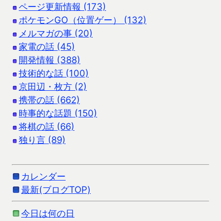
ページ更新情報 (173)
ポケモンGO（位置ゲー） (132)
メルマガの事 (20)
家電の話 (45)
開発情報 (388)
技術的な話 (100)
京田辺・枚方 (2)
携帯の話 (662)
時事的な話題 (150)
将棋の話 (66)
独り言 (89)
カレンダー
最新(ブログTOP)
今日は何の日