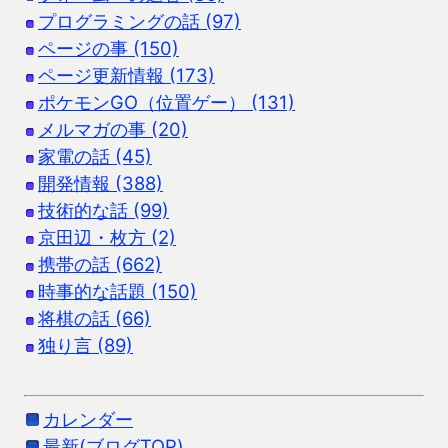
プログラミングの話 (97)
ページの事 (150)
ページ更新情報 (173)
ポケモンGO（位置ゲー） (131)
メルマガの事 (20)
家電の話 (45)
開発情報 (388)
技術的な話 (99)
京田辺・枚方 (2)
携帯の話 (662)
時事的な話題 (150)
将棋の話 (66)
独り言 (89)
カレンダー
最新(ブログTOP)