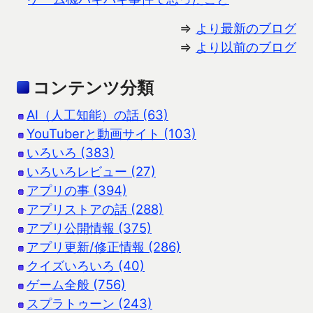
⇒
より最新のブログ
⇒
より以前のブログ
コンテンツ分類
AI（人工知能）の話 (63)
YouTuberと動画サイト (103)
いろいろ (383)
いろいろレビュー (27)
アプリの事 (394)
アプリストアの話 (288)
アプリ公開情報 (375)
アプリ更新/修正情報 (286)
クイズいろいろ (40)
ゲーム全般 (756)
スプラトゥーン (243)