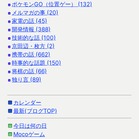
ポケモンGO（位置ゲー） (132)
メルマガの事 (20)
家電の話 (45)
開発情報 (388)
技術的な話 (100)
京田辺・枚方 (2)
携帯の話 (662)
時事的な話題 (150)
将棋の話 (66)
独り言 (89)
カレンダー
最新(ブログTOP)
今日は何の日
Mocoゲーム