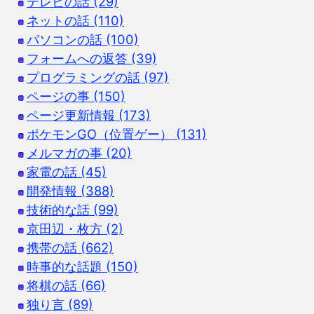
テレビの話 (29)
ネットの話 (110)
パソコンの話 (100)
フォームへの返答 (39)
プログラミングの話 (97)
ページの事 (150)
ページ更新情報 (173)
ポケモンGO（位置ゲー） (131)
メルマガの事 (20)
家電の話 (45)
開発情報 (388)
技術的な話 (99)
京田辺・枚方 (2)
携帯の話 (662)
時事的な話題 (150)
将棋の話 (66)
独り言 (89)