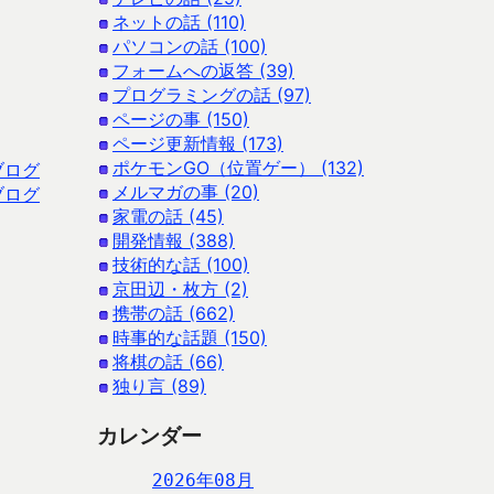
ネットの話 (110)
パソコンの話 (100)
フォームへの返答 (39)
プログラミングの話 (97)
ページの事 (150)
ページ更新情報 (173)
ポケモンGO（位置ゲー） (132)
ブログ
メルマガの事 (20)
ブログ
家電の話 (45)
開発情報 (388)
技術的な話 (100)
京田辺・枚方 (2)
携帯の話 (662)
時事的な話題 (150)
将棋の話 (66)
独り言 (89)
カレンダー
2026年08月