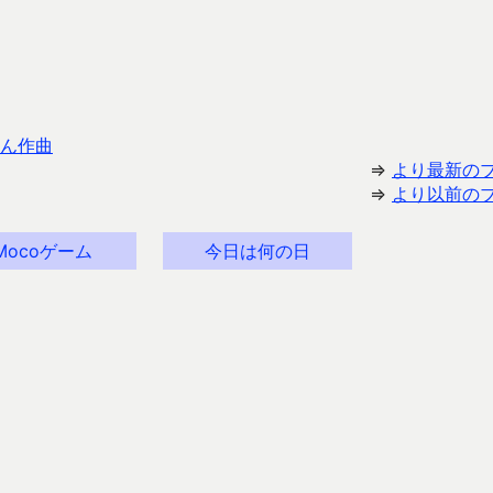
ん作曲
⇒
より最新の
⇒
より以前の
Mocoゲーム
今日は何の日