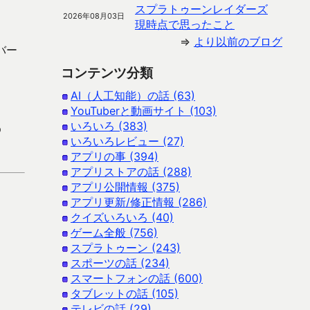
スプラトゥーンレイダーズ
2026年08月03日
現時点で思ったこと
⇒
より以前のブログ
バー
コンテンツ分類
AI（人工知能）の話 (63)
YouTuberと動画サイト (103)
いろいろ (383)
p
いろいろレビュー (27)
アプリの事 (394)
アプリストアの話 (288)
アプリ公開情報 (375)
アプリ更新/修正情報 (286)
クイズいろいろ (40)
ゲーム全般 (756)
スプラトゥーン (243)
スポーツの話 (234)
スマートフォンの話 (600)
タブレットの話 (105)
テレビの話 (29)