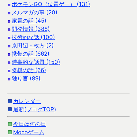
ポケモンGO（位置ゲー） (131)
メルマガの事 (20)
家電の話 (45)
開発情報 (388)
技術的な話 (100)
京田辺・枚方 (2)
携帯の話 (662)
時事的な話題 (150)
将棋の話 (66)
独り言 (89)
カレンダー
最新(ブログTOP)
今日は何の日
Mocoゲーム