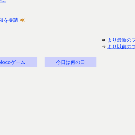
能に
限を要請
≪
⇒
より最新の
⇒
より以前の
Mocoゲーム
今日は何の日