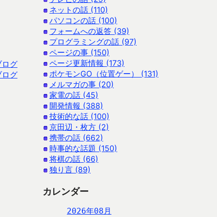
ネットの話 (110)
パソコンの話 (100)
フォームへの返答 (39)
プログラミングの話 (97)
ページの事 (150)
ページ更新情報 (173)
ブログ
ポケモンGO（位置ゲー） (131)
ブログ
メルマガの事 (20)
家電の話 (45)
開発情報 (388)
技術的な話 (100)
京田辺・枚方 (2)
携帯の話 (662)
時事的な話題 (150)
将棋の話 (66)
独り言 (89)
カレンダー
2026年08月